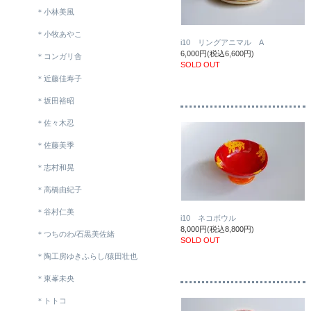
＊小林美風
＊小牧あやこ
i10 リングアニマル A
6,000円(税込6,600円)
＊コンガリ舎
SOLD OUT
＊近藤佳寿子
＊坂田裕昭
＊佐々木忍
＊佐藤美季
＊志村和晃
＊高橋由紀子
＊谷村仁美
i10 ネコボウル
8,000円(税込8,800円)
＊つちのわ/石黒美佐緒
SOLD OUT
＊陶工房ゆきふらし/猿田壮也
＊東峯未央
＊トトコ