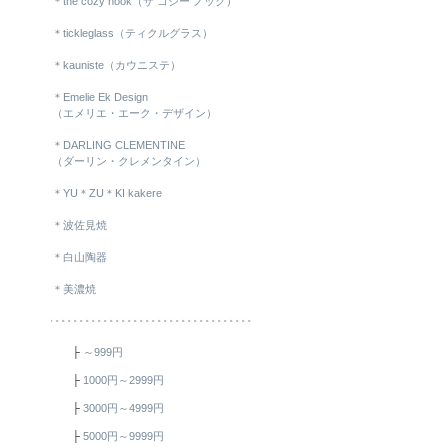
＊the cozy nook（ザ コジー ノック）
＊tickleglass（ティクルグラス）
＊kauniste（カウニステ）
＊Emelie Ek Design
（エメリエ・エーク・デザイン）
＊DARLING CLEMENTINE
（ダーリン・クレメンタイン）
＊YU＊ZU＊KI kakere
＊波佐見焼
＊白山陶器
＊美濃焼
├
～999円
├
1000円～2999円
├
3000円～4999円
├
5000円～9999円