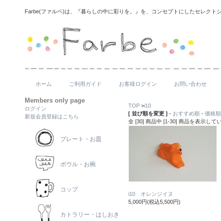
Farbe(ファルベ)は、『暮らしの中に彩りを。』を、コンセプトにしたセレクト
ホーム
ご利用ガイド
お客様ログイン
お問い合わせ
Members only page
TOP
>
i10
ログイン
[ 並び順を変更 ]
-
おすすめ順
-
価格順
新規会員登録はこちら
全 [30] 商品中 [1-30] 商品を表示し
プレート・お皿
ボウル・お椀
コップ
i10 オレンジイヌ
5,000円(税込5,500円)
カトラリー・はしおき