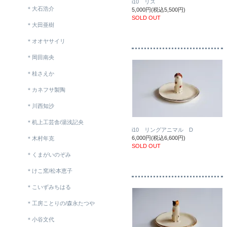
i10 リス
＊大石浩介
5,000円(税込5,500円)
SOLD OUT
＊大田亜樹
＊オオヤサイリ
＊岡田南央
＊桂さえか
＊カネフサ製陶
＊川西知沙
＊机上工芸舎/湯浅記央
i10 リングアニマル D
6,000円(税込6,600円)
＊木村年克
SOLD OUT
＊くまがいのぞみ
＊けこ窯/松本恵子
＊こいずみちはる
＊工房ことりの/森永たつや
＊小谷文代