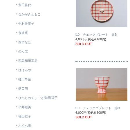
＊豊田雅代
＊なかがきともこ
＊中村佳菜子
＊奈盧窯
i10 チェックプレート 赤B
4,000円(税込4,400円)
＊西本なほ
SOLD OUT
＊のん窯
＊西島和紙工房
＊ははみや
＊樋口早苗
＊樋口萌
＊ひつじのてしごと/前田祥子
＊平井睦美
i10 チェックゴブレット 赤B
6,000円(税込6,600円)
＊福田友子
SOLD OUT
＊ふくべ窯