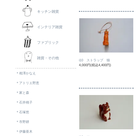
キッチン雑貨
インテリア雑貨
ファブリック
雑貨・その他
i10 ストラップ 猫
4,000円(税込4,400円)
＊相澤かなえ
＊アトリエ野恵
＊家と森
＊石井桃子
＊石塚悠
＊市野耕
＊伊藤亜木