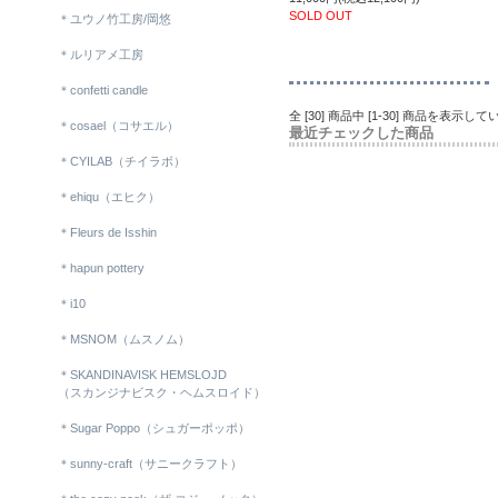
SOLD OUT
＊ユウノ竹工房/岡悠
＊ルリアメ工房
＊confetti candle
全 [30] 商品中 [1-30] 商品を表示し
＊cosael（コサエル）
最近チェックした商品
＊CYILAB（チイラボ）
＊ehiqu（エヒク）
＊Fleurs de Isshin
＊hapun pottery
＊i10
＊MSNOM（ムスノム）
＊SKANDINAVISK HEMSLOJD
（スカンジナビスク・ヘムスロイド）
＊Sugar Poppo（シュガーポッポ）
＊sunny-craft（サニークラフト）