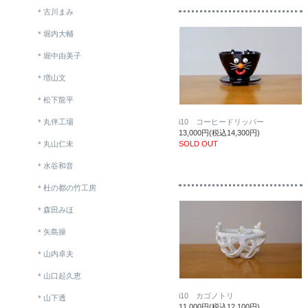
＊古川まみ
＊堀内大輔
＊堀中由美子
＊増山文
＊松下龍平
＊丸伴工場
i10 コーヒードリッパー
13,000円(税込14,300円)
＊丸山仁未
SOLD OUT
＊水谷和音
＊杜の都の竹工房
＊森田みほ
＊矢島操
＊山内卓夫
＊山口起久恵
i10 カゴノトリ
＊山下透
11,000円(税込12,100円)