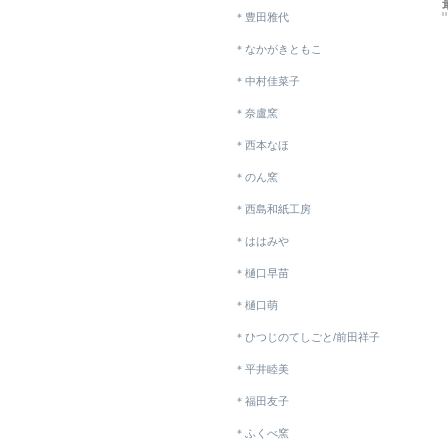
＊豊田雅代
＊なかがきともこ
＊中村佳菜子
＊奈盧窯
＊西本なほ
＊のん窯
＊西島和紙工房
＊ははみや
＊樋口早苗
＊樋口萌
＊ひつじのてしごと/前田祥子
＊平井睦美
＊福田友子
＊ふくべ窯