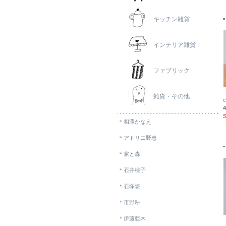
キッチン雑貨
インテリア雑貨
ファブリック
雑貨・その他
＊相澤かなえ
＊アトリエ野恵
＊家と森
＊石井桃子
＊石塚悠
＊市野耕
＊伊藤亜木