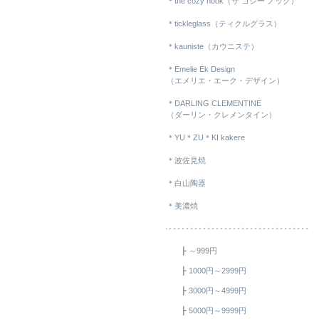
＊the cozy nook（ザ コジー ノック）
＊tickleglass（ティクルグラス）
＊kauniste（カウニステ）
＊Emelie Ek Design
（エメリエ・エーク・デザイン）
＊DARLING CLEMENTINE
（ダーリン・クレメンタイン）
＊YU＊ZU＊KI kakere
＊波佐見焼
＊白山陶器
＊美濃焼
├
～999円
├
1000円～2999円
├
3000円～4999円
├
5000円～9999円