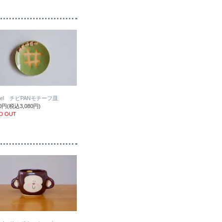
sael チビPANモチーフ皿
00円(税込3,080円)
D OUT