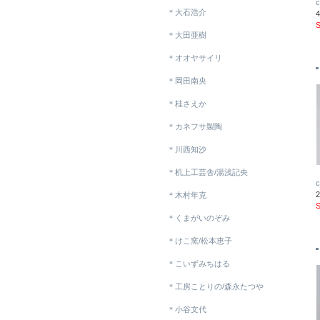
＊大石浩介
＊大田亜樹
＊オオヤサイリ
＊岡田南央
＊桂さえか
＊カネフサ製陶
＊川西知沙
＊机上工芸舎/湯浅記央
＊木村年克
＊くまがいのぞみ
＊けこ窯/松本恵子
＊こいずみちはる
＊工房ことりの/森永たつや
＊小谷文代