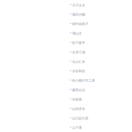
＊古川まみ
＊堀内大輔
＊堀中由美子
＊増山文
＊松下龍平
＊丸伴工場
＊丸山仁未
＊水谷和音
＊杜の都の竹工房
＊森田みほ
＊矢島操
＊山内卓夫
＊山口起久恵
＊山下透