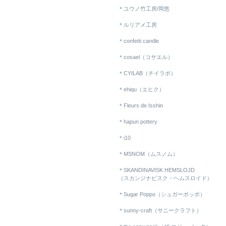
＊ユウノ竹工房/岡悠
＊ルリアメ工房
＊confetti candle
＊cosael（コサエル）
＊CYILAB（チイラボ）
＊ehiqu（エヒク）
＊Fleurs de Isshin
＊hapun pottery
＊i10
＊MSNOM（ムスノム）
＊SKANDINAVISK HEMSLOJD
（スカンジナビスク・ヘムスロイド）
＊Sugar Poppo（シュガーポッポ）
＊sunny-craft（サニークラフト）