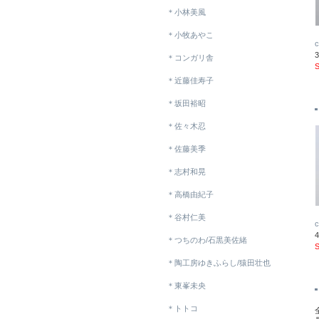
＊小林美風
＊小牧あやこ
＊コンガリ舎
＊近藤佳寿子
＊坂田裕昭
＊佐々木忍
＊佐藤美季
＊志村和晃
＊高橋由紀子
＊谷村仁美
＊つちのわ/石黒美佐緒
＊陶工房ゆきふらし/猿田壮也
＊東峯未央
＊トトコ