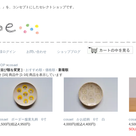
りを。』を、コンセプトにしたセレクトショップです。
様ログイン
お問い合わせ
ショップブログ
TOP
>
cosael
[ 並び順を変更 ]
-
おすすめ順
-
価格順
-
新着順
全 [16] 商品中 [1-16] 商品を表示しています
cosael ボーダー服黄丸柄 6寸
cosael かお総柄 6寸 白
co
4,500円(税込4,950円)
4,000円(税込4,400円)
4,5
SOL