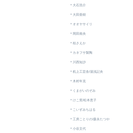
＊大石浩介
＊大田亜樹
＊オオヤサイリ
＊岡田南央
＊桂さえか
＊カネフサ製陶
＊川西知沙
＊机上工芸舎/湯浅記央
＊木村年克
＊くまがいのぞみ
＊けこ窯/松本恵子
＊こいずみちはる
＊工房ことりの/森永たつや
＊小谷文代