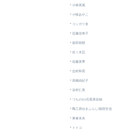
＊小林美風
＊小牧あやこ
＊コンガリ舎
＊近藤佳寿子
＊坂田裕昭
＊佐々木忍
＊佐藤美季
＊志村和晃
＊高橋由紀子
＊谷村仁美
＊つちのわ/石黒美佐緒
＊陶工房ゆきふらし/猿田壮也
＊東峯未央
＊トトコ