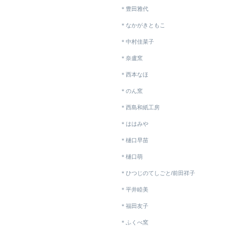
＊豊田雅代
＊なかがきともこ
＊中村佳菜子
＊奈盧窯
＊西本なほ
＊のん窯
＊西島和紙工房
＊ははみや
＊樋口早苗
＊樋口萌
＊ひつじのてしごと/前田祥子
＊平井睦美
＊福田友子
＊ふくべ窯