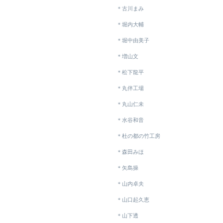
＊古川まみ
＊堀内大輔
＊堀中由美子
＊増山文
＊松下龍平
＊丸伴工場
＊丸山仁未
＊水谷和音
＊杜の都の竹工房
＊森田みほ
＊矢島操
＊山内卓夫
＊山口起久恵
＊山下透