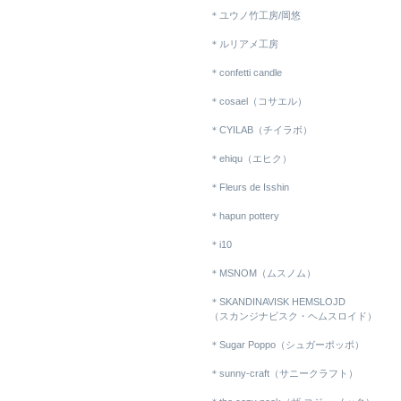
＊ユウノ竹工房/岡悠
＊ルリアメ工房
＊confetti candle
＊cosael（コサエル）
＊CYILAB（チイラボ）
＊ehiqu（エヒク）
＊Fleurs de Isshin
＊hapun pottery
＊i10
＊MSNOM（ムスノム）
＊SKANDINAVISK HEMSLOJD
（スカンジナビスク・ヘムスロイド）
＊Sugar Poppo（シュガーポッポ）
＊sunny-craft（サニークラフト）