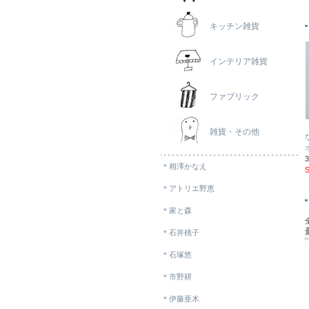
キッチン雑貨
インテリア雑貨
ファブリック
雑貨・その他
＊相澤かなえ
＊アトリエ野恵
＊家と森
＊石井桃子
＊石塚悠
＊市野耕
＊伊藤亜木