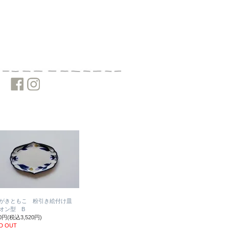
がきともこ 粉引き絵付け皿
オン型 B
00円(税込3,520円)
D OUT