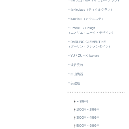
＊the cozy nook（ザ コジー ノック）
＊tickleglass（ティクルグラス）
＊kauniste（カウニステ）
＊Emelie Ek Design
（エメリエ・エーク・デザイン）
＊DARLING CLEMENTINE
（ダーリン・クレメンタイン）
＊YU＊ZU＊KI kakere
＊波佐見焼
＊白山陶器
＊美濃焼
├
～999円
├
1000円～2999円
├
3000円～4999円
├
5000円～9999円