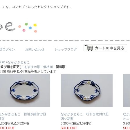
りを。』を、コンセプトにしたセレクトショップです。
様ログイン
お問い合わせ
ショップブログ
TOP
>
なかがきともこ
[ 並び順を変更 ]
-
おすすめ順
-
価格順
-
新着順
全 [5] 商品中 [1-5] 商品を表示しています
なかがきともこ 粉引き絵付け皿
なかがきともこ 粉引き絵付け皿
なか
雲型
四ツ花型
オニ
3,200円(税込3,520円)
3,200円(税込3,520円)
3,2
SOLD OUT
SOLD OUT
SOL