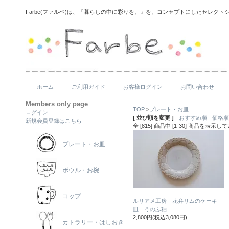
Farbe(ファルベ)は、『暮らしの中に彩りを。』を、コンセプトにしたセレクト
ホーム
ご利用ガイド
お客様ログイン
お問い合わせ
Members only page
TOP
>
プレート・お皿
ログイン
[ 並び順を変更 ]
-
おすすめ順
-
価格順
新規会員登録はこちら
全 [815] 商品中 [1-30] 商品を表示
プレート・お皿
ボウル・お椀
コップ
ルリアメ工房 花弁リムのケーキ
皿 うのふ釉
2,800円(税込3,080円)
カトラリー・はしおき