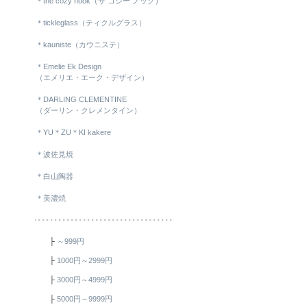
＊the cozy nook（ザ コジー ノック）
＊tickleglass（ティクルグラス）
＊kauniste（カウニステ）
＊Emelie Ek Design
（エメリエ・エーク・デザイン）
＊DARLING CLEMENTINE
（ダーリン・クレメンタイン）
＊YU＊ZU＊KI kakere
＊波佐見焼
＊白山陶器
＊美濃焼
├
～999円
├
1000円～2999円
├
3000円～4999円
├
5000円～9999円