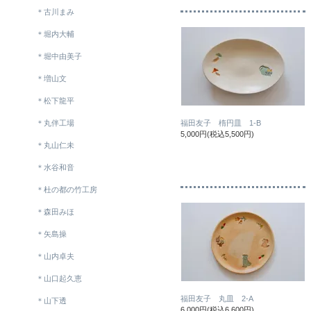
＊古川まみ
＊堀内大輔
＊堀中由美子
＊増山文
＊松下龍平
＊丸伴工場
福田友子 楕円皿 1-B
5,000円(税込5,500円)
＊丸山仁未
＊水谷和音
＊杜の都の竹工房
＊森田みほ
＊矢島操
＊山内卓夫
＊山口起久恵
福田友子 丸皿 2-A
＊山下透
6,000円(税込6,600円)