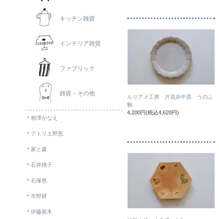
キッチン雑貨
インテリア雑貨
ファブリック
雑貨・その他
ルリアメ工房 片花弁中皿 うのふ
釉
4,200円(税込4,620円)
＊相澤かなえ
＊アトリエ野恵
＊家と森
＊石井桃子
＊石塚悠
＊市野耕
＊伊藤亜木