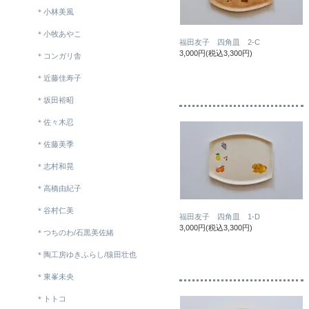
＊小林美風
＊小牧あやこ
福田友子 四角皿 2-C
3,000円(税込3,300円)
＊コンガリ舎
＊近藤佳寿子
＊坂田裕昭
＊佐々木忍
＊佐藤美季
＊志村和晃
＊高橋由紀子
＊谷村仁美
福田友子 四角皿 1-D
3,000円(税込3,300円)
＊つちのわ/石黒美佐緒
＊陶工房ゆきふらし/猿田壮也
＊東峯未央
＊トトコ