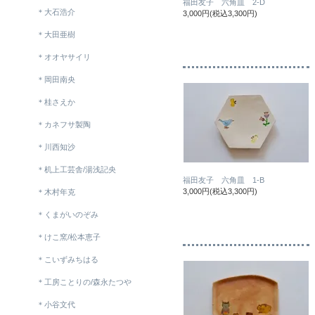
福田友子 六角皿 2-D
＊大石浩介
3,000円(税込3,300円)
＊大田亜樹
＊オオヤサイリ
＊岡田南央
＊桂さえか
＊カネフサ製陶
＊川西知沙
＊机上工芸舎/湯浅記央
福田友子 六角皿 1-B
3,000円(税込3,300円)
＊木村年克
＊くまがいのぞみ
＊けこ窯/松本恵子
＊こいずみちはる
＊工房ことりの/森永たつや
＊小谷文代