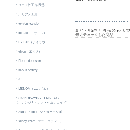
＊ユウノ竹工房/岡悠
＊ルリアメ工房
＊confetti candle
全 [815] 商品中 [1-30] 商品を表示
＊cosael（コサエル）
最近チェックした商品
＊CYILAB（チイラボ）
＊ehiqu（エヒク）
＊Fleurs de Isshin
＊hapun pottery
＊i10
＊MSNOM（ムスノム）
＊SKANDINAVISK HEMSLOJD
（スカンジナビスク・ヘムスロイド）
＊Sugar Poppo（シュガーポッポ）
＊sunny-craft（サニークラフト）