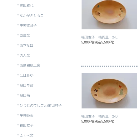
＊豊田雅代
＊なかがきともこ
＊中村佳菜子
＊奈盧窯
福田友子 楕円皿 2-E
5,000円(税込5,500円)
＊西本なほ
＊のん窯
＊西島和紙工房
＊ははみや
＊樋口早苗
＊樋口萌
＊ひつじのてしごと/前田祥子
＊平井睦美
福田友子 楕円皿 2-B
5,000円(税込5,500円)
＊福田友子
＊ふくべ窯