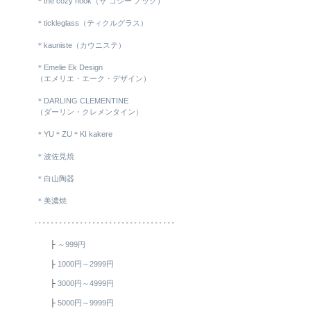
＊the cozy nook（ザ コジー ノック）
＊tickleglass（ティクルグラス）
＊kauniste（カウニステ）
＊Emelie Ek Design
（エメリエ・エーク・デザイン）
＊DARLING CLEMENTINE
（ダーリン・クレメンタイン）
＊YU＊ZU＊KI kakere
＊波佐見焼
＊白山陶器
＊美濃焼
├
～999円
├
1000円～2999円
├
3000円～4999円
├
5000円～9999円