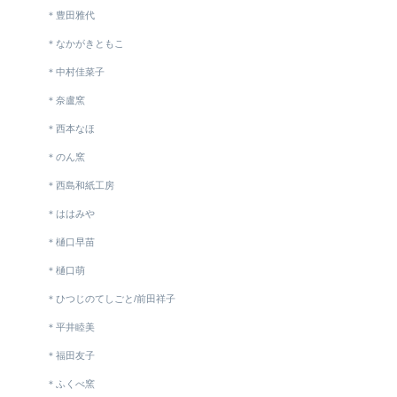
＊豊田雅代
＊なかがきともこ
＊中村佳菜子
＊奈盧窯
＊西本なほ
＊のん窯
＊西島和紙工房
＊ははみや
＊樋口早苗
＊樋口萌
＊ひつじのてしごと/前田祥子
＊平井睦美
＊福田友子
＊ふくべ窯