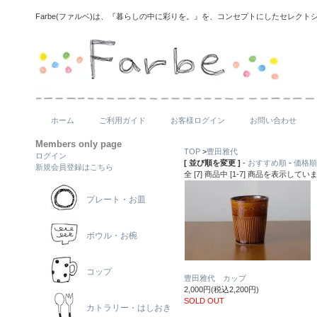
Farbe(ファルベ)は、『暮らしの中に彩りを。』を、コンセプトにしたセレクト
ホーム
ご利用ガイド
お客様ログイン
お問い合わせ
Members only page
TOP
>
豊田雅代
ログイン
[ 並び順を変更 ]
-
おすすめ順
-
価格順
新規会員登録はこちら
全 [7] 商品中 [1-7] 商品を表示してい
プレート・お皿
ボウル・お椀
コップ
豊田雅代 カップ
2,000円(税込2,200円)
SOLD OUT
カトラリー・はしおき