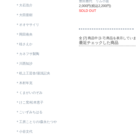
豊田雅代 リム小皿
＊大石浩介
2,000円(税込2,200円)
SOLD OUT
＊大田亜樹
＊オオヤサイリ
＊岡田南央
全 [7] 商品中 [1-7] 商品を表示してい
最近チェックした商品
＊桂さえか
＊カネフサ製陶
＊川西知沙
＊机上工芸舎/湯浅記央
＊木村年克
＊くまがいのぞみ
＊けこ窯/松本恵子
＊こいずみちはる
＊工房ことりの/森永たつや
＊小谷文代