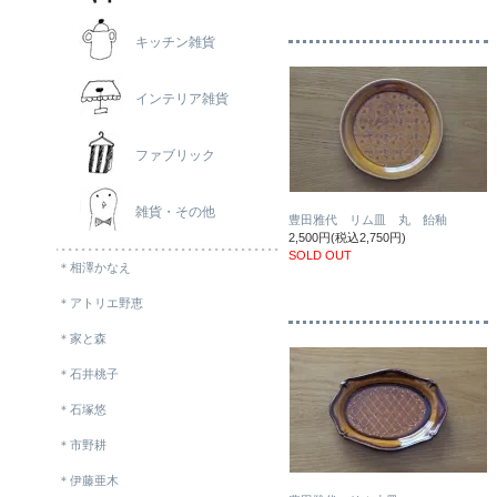
キッチン雑貨
インテリア雑貨
ファブリック
雑貨・その他
豊田雅代 リム皿 丸 飴釉
2,500円(税込2,750円)
SOLD OUT
＊相澤かなえ
＊アトリエ野恵
＊家と森
＊石井桃子
＊石塚悠
＊市野耕
＊伊藤亜木