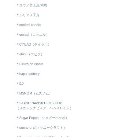
＊ユウノ竹工房/岡悠
＊ルリアメ工房
＊confetti candle
＊cosael（コサエル）
＊CYILAB（チイラボ）
＊ehiqu（エヒク）
＊Fleurs de Isshin
＊hapun pottery
＊i10
＊MSNOM（ムスノム）
＊SKANDINAVISK HEMSLOJD
（スカンジナビスク・ヘムスロイド）
＊Sugar Poppo（シュガーポッポ）
＊sunny-craft（サニークラフト）