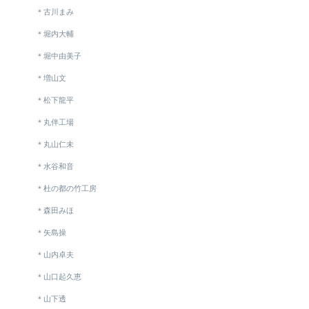
＊古川まみ
＊堀内大輔
＊堀中由美子
＊増山文
＊松下龍平
＊丸伴工場
＊丸山仁未
＊水谷和音
＊杜の都の竹工房
＊森田みほ
＊矢島操
＊山内卓夫
＊山口起久恵
＊山下透