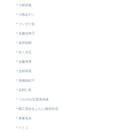
＊小林美風
＊小牧あやこ
＊コンガリ舎
＊近藤佳寿子
＊坂田裕昭
＊佐々木忍
＊佐藤美季
＊志村和晃
＊高橋由紀子
＊谷村仁美
＊つちのわ/石黒美佐緒
＊陶工房ゆきふらし/猿田壮也
＊東峯未央
＊トトコ