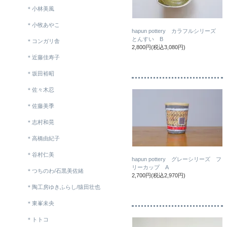
＊小林美風
＊小牧あやこ
hapun pottery カラフルシリーズ
とんすい B
＊コンガリ舎
2,800円(税込3,080円)
＊近藤佳寿子
＊坂田裕昭
＊佐々木忍
＊佐藤美季
＊志村和晃
＊高橋由紀子
＊谷村仁美
hapun pottery グレーシリーズ フ
リーカップ A
＊つちのわ/石黒美佐緒
2,700円(税込2,970円)
＊陶工房ゆきふらし/猿田壮也
＊東峯未央
＊トトコ