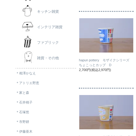
キッチン雑貨
インテリア雑貨
ファブリック
雑貨・その他
hapun pottery モザイクシリーズ
ちょこっとカップ D
2,700円(税込2,970円)
＊相澤かなえ
＊アトリエ野恵
＊家と森
＊石井桃子
＊石塚悠
＊市野耕
＊伊藤亜木