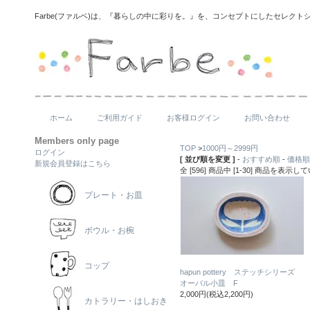
Farbe(ファルベ)は、『暮らしの中に彩りを。』を、コンセプトにしたセレクト
ホーム
ご利用ガイド
お客様ログイン
お問い合わせ
Members only page
TOP
>
1000円～2999円
ログイン
[ 並び順を変更 ]
-
おすすめ順
-
価格順
新規会員登録はこちら
全 [596] 商品中 [1-30] 商品を表示
プレート・お皿
ボウル・お椀
コップ
hapun pottery ステッチシリーズ
オーバル小皿 F
2,000円(税込2,200円)
カトラリー・はしおき