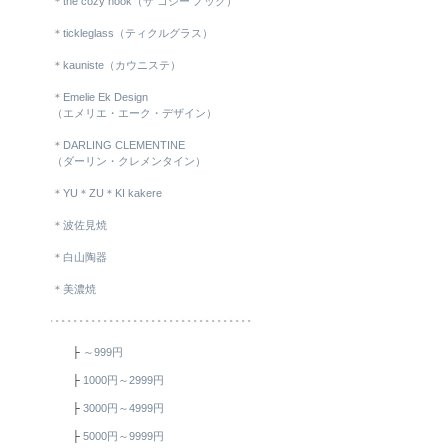
＊the cozy nook（ザ コジー ノック）
＊tickleglass（ティクルグラス）
＊kauniste（カウニステ）
＊Emelie Ek Design
（エメリエ・エーク・デザイン）
＊DARLING CLEMENTINE
（ダーリン・クレメンタイン）
＊YU＊ZU＊KI kakere
＊波佐見焼
＊白山陶器
＊美濃焼
├
～999円
├
1000円～2999円
├
3000円～4999円
├
5000円～9999円