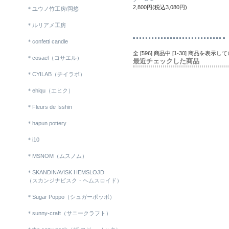
2,800円(税込3,080円)
＊ユウノ竹工房/岡悠
＊ルリアメ工房
＊confetti candle
全 [596] 商品中 [1-30] 商品を表示
＊cosael（コサエル）
最近チェックした商品
＊CYILAB（チイラボ）
＊ehiqu（エヒク）
＊Fleurs de Isshin
＊hapun pottery
＊i10
＊MSNOM（ムスノム）
＊SKANDINAVISK HEMSLOJD
（スカンジナビスク・ヘムスロイド）
＊Sugar Poppo（シュガーポッポ）
＊sunny-craft（サニークラフト）