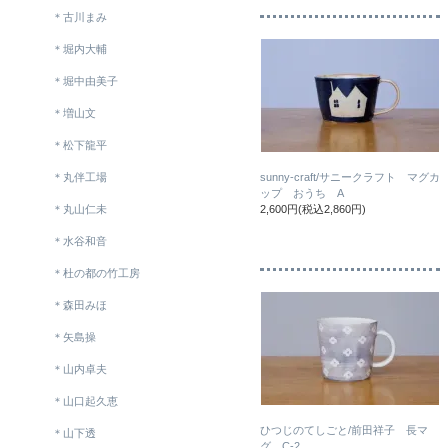
＊古川まみ
＊堀内大輔
＊堀中由美子
＊増山文
＊松下龍平
＊丸伴工場
sunny-craft/サニークラフト マグカ
ップ おうち A
＊丸山仁未
2,600円(税込2,860円)
＊水谷和音
＊杜の都の竹工房
＊森田みほ
＊矢島操
＊山内卓夫
＊山口起久恵
ひつじのてしごと/前田祥子 長マ
＊山下透
グ C-2