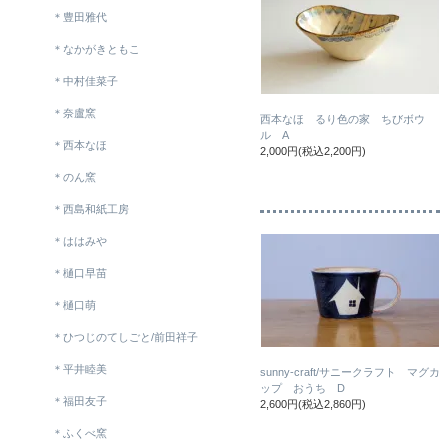
＊豊田雅代
＊なかがきともこ
＊中村佳菜子
＊奈盧窯
西本なほ るり色の家 ちびボウ
ル A
＊西本なほ
2,000円(税込2,200円)
＊のん窯
＊西島和紙工房
＊ははみや
＊樋口早苗
＊樋口萌
＊ひつじのてしごと/前田祥子
＊平井睦美
sunny-craft/サニークラフト マグカ
ップ おうち D
＊福田友子
2,600円(税込2,860円)
＊ふくべ窯