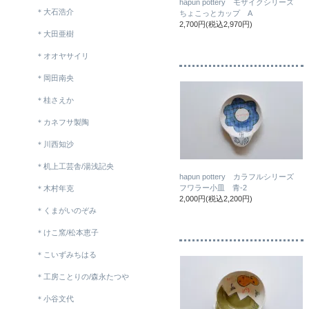
hapun pottery モザイクシリーズ
＊大石浩介
ちょこっとカップ A
2,700円(税込2,970円)
＊大田亜樹
＊オオヤサイリ
＊岡田南央
＊桂さえか
＊カネフサ製陶
＊川西知沙
＊机上工芸舎/湯浅記央
hapun pottery カラフルシリーズ
フワラー小皿 青-2
＊木村年克
2,000円(税込2,200円)
＊くまがいのぞみ
＊けこ窯/松本恵子
＊こいずみちはる
＊工房ことりの/森永たつや
＊小谷文代